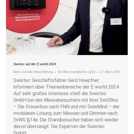
Swistec auf der E-world 2024
News
,
Swistec Veranstaltung
Von
RKirchner@Admn.2022
27. März 2024
Swistec Geschäftsführer Gerd Hoepfner
informiert über Themenbereiche der E-world 2024.
Auf sehr großes Interesse stieß die Swistec
GmbH bei den Messebesuchern mit ihrer SwiSBox
– Die Steuerbox nach FNN und mit SwisMind – der
modularen Lösung zum Messen und Dimmen nach
EnWG §14a. Die Standbesucher haben sich wieder
davon überzeugt: Die Experten der Swistec
GmbH…