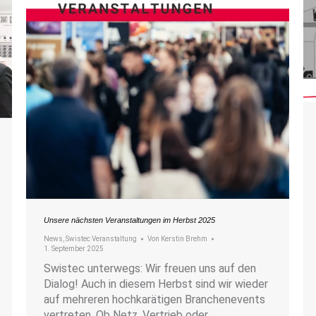
Unsere nächsten Veranstaltungen im Herbst 2025
News
,
Swistec Veranstaltung
Von
Kerstin Brehm
1. September 2025
Swistec unterwegs: Wir freuen uns auf den
Dialog! Auch in diesem Herbst sind wir wieder
auf mehreren hochkarätigen Branchenevents
vertreten. Ob Netz, Vertrieb oder