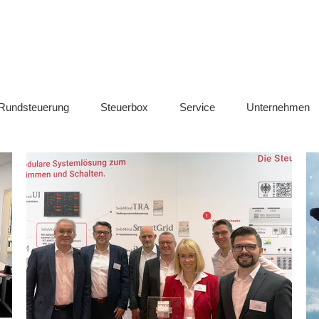
chnik / CLS Management
SwisMind
Rundsteuerung
Rundsteuerung
Steuerbox
Service
Unternehmen