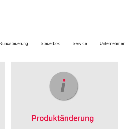
chnik / CLS Management
SwisMind
Rundsteuerung
Rundsteuerung
Steuerbox
Service
Unternehmen