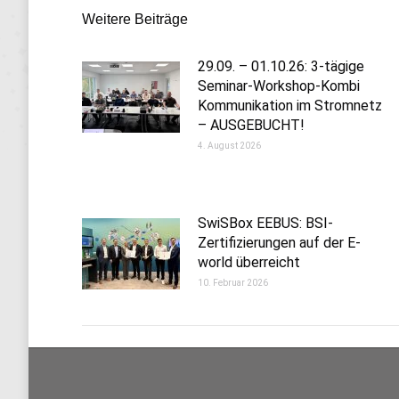
Kommentarnavigation
Weitere Beiträge
29.09. – 01.10.26: 3-tägige
Seminar-Workshop-Kombi
Kommunikation im Stromnetz
– AUSGEBUCHT!
4. August 2026
SwiSBox EEBUS: BSI-
Zertifizierungen auf der E-
world überreicht
10. Februar 2026