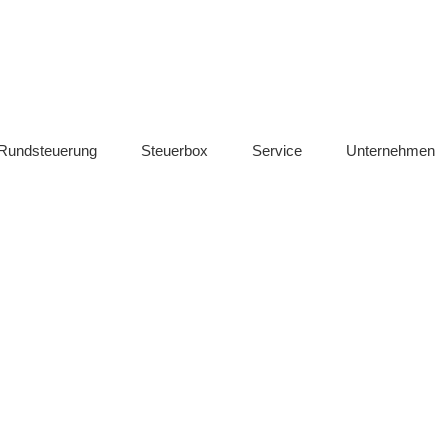
chnik / CLS Management
SwisMind
Rundsteuerung
Rundsteuerung
Steuerbox
Service
Unternehmen