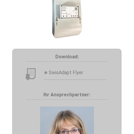
Download:
SwisAdapt Flyer
Ihr Ansprechpartner: