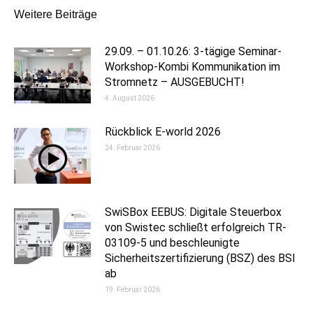
Kommentarnavigation
Weitere Beiträge
29.09. – 01.10.26: 3-tägige Seminar-
Workshop-Kombi Kommunikation im
Stromnetz – AUSGEBUCHT!
4. August 2026
Rückblick E-world 2026
24. Februar 2026
SwiSBox EEBUS: Digitale Steuerbox
von Swistec schließt erfolgreich TR-
03109-5 und beschleunigte
Sicherheitszertifizierung (BSZ) des BSI
ab
19. Februar 2026