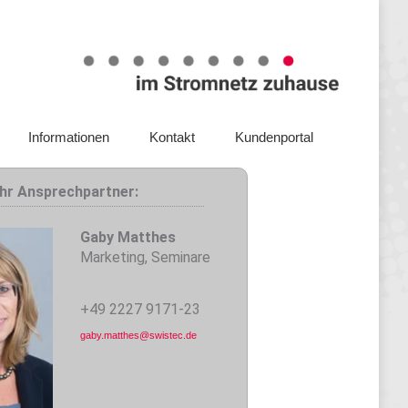
Steuerbox
Service
Unternehmen
Informationen
Kontakt
Kundenportal
Informationen
Kontakt
Kundenportal
Ihr Ansprechpartner:
Gaby Matthes
Marketing, Seminare
+49 2227 9171-23