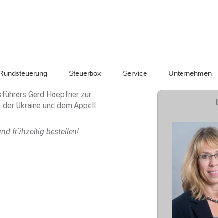
chnik / CLS Management
SwisMind
Rundsteuerung
Rundsteuerung
Steuerbox
Service
Unternehmen
führers Gerd Hoepfner zur
in der Ukraine und dem Appell
d frühzeitig bestellen!